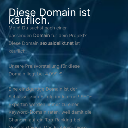
Diese Domain ist
käuflich.
Moin! Du suchst nach einer
passenden
Domain
für dein Projekt?
Diese Domain
sexualdelikt.net
ist
käuflich!
Unsere Preisvorstellung für diese
Domain liegt bei 4.999 €.
Eine einzigartige Domain ist der
Schlüssel zum Erfolg im Internet! SEO-
Experten werden immer zu einer
Keyword-Domain raten, weil damit die
Chancen auf ein Top-Ranking bei
Google steigen. Das Problem: Diese