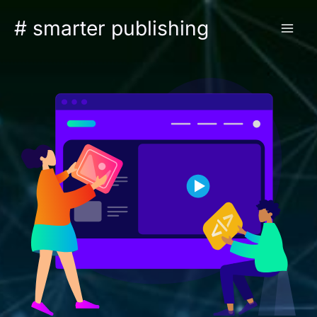
Zum
# smarter publishing
Inhalt
springen