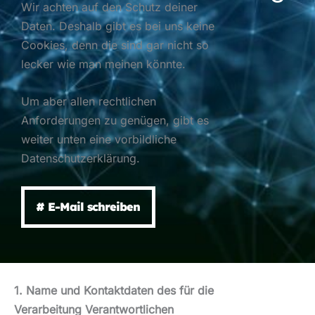
Wir achten auf den Schutz deiner
Daten. Deshalb gibt es bei uns keine
Cookies, denn die sind gar nicht so
lecker wie man meinen könnte.
Um aber allen rechtlichen
Anforderungen zu genügen, gibt es
weiter unten eine vorbildliche
Datenschutzerklärung.
# E-Mail schreiben
1. Name und Kontaktdaten des für die
Verarbeitung Verantwortlichen