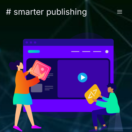
Zum
# smarter publishing
Inhalt
springen