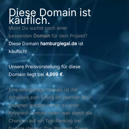
Diese Domain ist
käuflich.
Moin! Du suchst nach einer
passenden
Domain
für dein Projekt?
Diese Domain
hamburglegal.de
ist
käuflich!
Unsere Preisvorstellung für diese
Domain liegt bei
4.999 €
.
Eine einzigartige Domain ist der
Schlüssel zum Erfolg im Internet! SEO-
Experten werden immer zu einer
Keyword-Domain raten, weil damit die
Chancen auf ein Top-Ranking bei
Google steigen. Das Problem: Diese