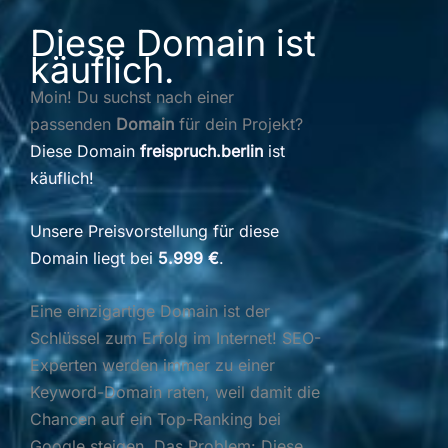
Diese Domain ist
käuflich.
Moin! Du suchst nach einer
passenden
Domain
für dein Projekt?
Diese Domain
freispruch.berlin
ist
käuflich!
Unsere Preisvorstellung für diese
Domain liegt bei
5.999 €
.
Eine einzigartige Domain ist der
Schlüssel zum Erfolg im Internet! SEO-
Experten werden immer zu einer
Keyword-Domain raten, weil damit die
Chancen auf ein Top-Ranking bei
Google steigen. Das Problem: Diese