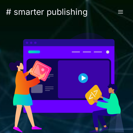
Zum
# smarter publishing
Inhalt
springen